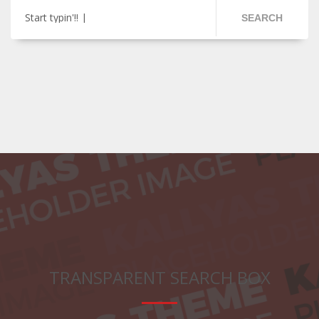
Start typin'!!
SEARCH
TRANSPARENT SEARCH BOX