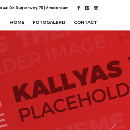
raal De Ruijterweg 75 | Amsterdam
HOME
FOTOGALERIJ
CONTACT