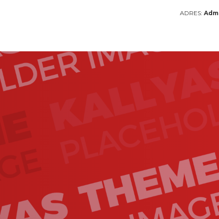
ADRES:
Admi