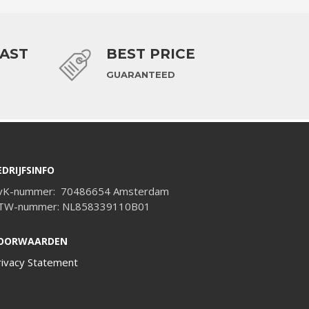
FAST
BEST PRICE
GUARANTEED
EDRIJFSINFO
vK-nummer: 70486654 Amsterdam
TW-nummer: NL858339110B01
OORWAARDEN
rivacy Statement