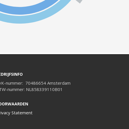
EDRIJFSINFO
vK-nummer: 70486654 Amsterdam
TW-nummer: NL858339110B01
OORWAARDEN
rivacy Statement