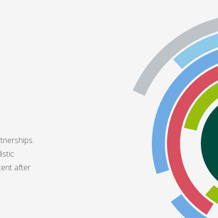
tnerships.
istic
tent after