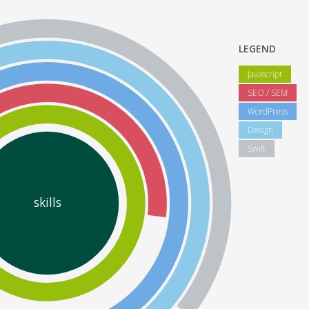
LEGEND
Javascript
SEO / SEM
WordPress
Design
Swift
skills